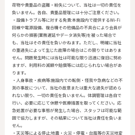
荷物や貴重品の盗難・紛失について、当社は一切の責任を
負いません。各自、貴重品管理には十分ご注意ください。

・設備トラブル等に対する免責:本施設内で提供するWi-Fi
回線や電源設備、複合機その他備品の不具合により会員が
何らかの損害(業務遅延やデータ消失等)を被った場合で
も、当社はその責任を負いかねます。ただし、明確に当社
の重過失によって生じた故障の場合はこの限りではありま
せん。問題発生時には当社は可能な限り迅速に復旧に努め
ますが、利用料の減額や賠償等には応じられない場合があ
ります。

・人身事故・疾病等:施設内での転倒・怪我や急病などの不
測の事故について、当社の故意または重大な過失が認めら
れない限り、一切の責任を負いません。体調管理は各自で
行い、必要に応じて休憩や医療措置を取ってください。応
急処置が必要な事態が発生した場合、スタッフは可能な範
囲で協力しますが、その結果について当社は責任を負いま
せん。

・天災等による停止:地震・火災・停電・台風等の天災地変