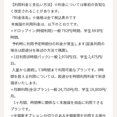
【利用料金と支払い方法】※料金については事前の告知な
く改定されることがあります。

『料金体系』※価格は全て税込表示です

 本施設の利用料金は、以下のとおりです。

⚪︎ドロップイン(時間利用):一般 792円/時間、学生 693円/
時間。

  予約時に利用予定時間分の料金が発生します(延長利用の
場合は超過分を後述の方法で精算)。

⚪︎1日利用(8時間パック):一般 2,970円/日、学生 2,475円/
日。

  入室から連続して8時間まで利用可能なプランです。8時
間を超える利用については、超過分を時間利用料金で別途
請求いたします。

⚪︎月額利用(全日プラン):一般 24,750円/月、学生 19,800円/
月。

    1ヶ月間、時間帯に関係なく本施設を自由に利用できる
プランです。

⚪︎半個室オプション:仕切りのある半個室席を利用する場合