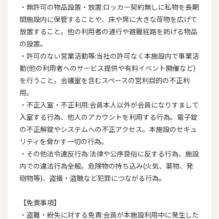
・無許可の物品設置・放置:ロッカー契約無しに私物を長期
間施設内に保管することや、床や席に大きな荷物を広げて
放置すること。他の利用者の通行や避難経路を妨げる物品
の設置。

・許可のない営業活動等:当社の許可なく本施設内で事業活
動(他の利用者へのサービス提供や有料イベント開催など)
を行うこと。会議室を含むスペースの営利目的の不正利
用。

・不正入室・不正利用:会員本人以外が会員になりすまして
入室する行為、他人のアカウントを利用する行為。電子錠
の不正解錠やシステムへの不正アクセス。本施設のセキュ
リティを脅かす一切の行為。

・その他法令違反行為:法律や公序良俗に反する行為、施設
内での違法行為全般。危険物の持ち込み(火気、薬物、発
砲物等)、盗撮・盗聴など犯罪につながる行為。

【免責事項】

・盗難・紛失に対する免責:会員が本施設利用中に発生した