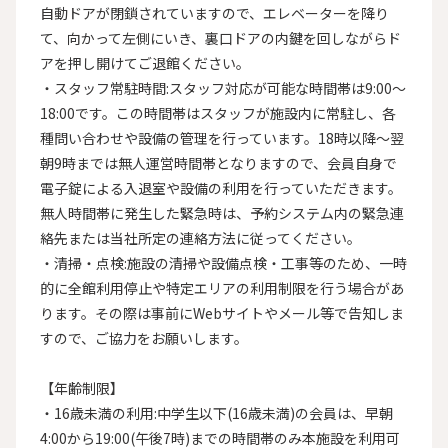
自動ドアが閉鎖されていますので、エレベーターを降り
て、向かって左側にいき、裏口ドアの内鍵を回しながらド
アを押し開けてご退館ください。

・スタッフ常駐時間:スタッフ対応が可能な時間帯は9:00〜
18:00です。この時間帯はスタッフが施設内に常駐し、各
種問い合わせや設備の管理を行っています。18時以降〜翌
朝9時までは無人運営時間帯となりますので、会員自身で
電子錠による入退室や設備の利用を行っていただきます。
無人時間帯に発生した緊急時は、予約システム内の緊急連
絡先または当社所定の連絡方法に従ってください。

・清掃・点検:施設の清掃や設備点検・工事等のため、一時
的に全館利用停止や特定エリアの利用制限を行う場合があ
ります。その際は事前にWebサイトやメール等で告知しま
すので、ご協力をお願いします。

【年齢制限】

・16歳未満の利用:中学生以下(16歳未満)の会員は、早朝
4:00から19:00(午後7時)までの時間帯のみ本施設を利用可