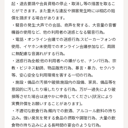
起・退去要請や会員資格の停止・取消し等の措置を取るこ
とができます。また重大な違反や損害発生時には相応の賠
償を請求する場合があります。

・騒音の発生:大声での会話、奇声を発する、大音量の音響
機器の使用など、他の利用者の迷惑となる騒音行為。

・電話・オンライン会議での迷惑行為:スピーカーフォンの
使用、イヤホン未使用でのオンライン会議参加など、周囲
に無配慮な音漏れがする行為。

・迷惑行為全般:他の利用者への嫌がらせ、ナンパ行為、宗
教・ビジネス勧誘、物品販売行為、暴言・暴力、セクハラ
等、安心安全な利用環境を害する一切の行為。

・施設・備品の汚損や破損:施設内の設備、家具、備品等を
意図的に汚したり壊したりする行為。万が一過失により破
損等させた場合は速やかに申告してください(状況により
実費弁償をお願いすることがあります)。

・不適切な飲食行為:館内での飲酒、アルコール飲料の持ち
込み。強い臭気を発する食品の摂取や調理行為、大量の飲
食物の持ち込みによる長時間の宴会のような行為。
