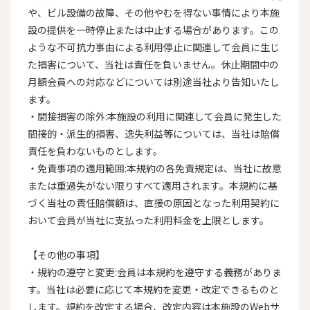
や、ビル設備の故障、その他やむを得ない事情により本施
設の提供を一時停止または中止する場合があります。この
ような不可抗力事由による利用停止に関連して会員に生じ
た損害について、当社は責任を負いません。休止期間中の
月額会員への対応などについては別途当社より告知いたし
ます。

・間接損害の除外:本施設の利用に関連して会員に発生した
間接的・派生的損害、逸失利益等については、当社は賠償
責任を負わないものとします。

・免責事項の適用範囲:本規約の各免責規定は、当社に故意
または重過失がない限りすべて適用されます。本規約に基
づく当社の責任賠償額は、直接の原因となった利用契約に
おいて会員が当社に支払った利用料金を上限とします。

【その他の事項】

・規約の遵守と変更:会員は本規約を遵守する義務がありま
す。当社は必要に応じて本規約を変更・改定できるものと
します。規約を改定する場合、改定内容は本施設のWebサ