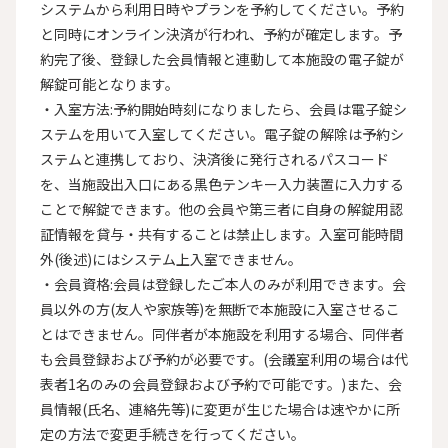
システムから利用日時やプランを予約してください。予約
と同時にオンライン決済が行われ、予約が確定します。予
約完了後、登録した会員情報と連動して本施設の電子錠が
解錠可能となります。

・入室方法:予約開始時刻になりましたら、会員は電子錠シ
ステムを用いて入室してください。電子錠の解除は予約シ
ステムと連携しており、決済後に発行されるパスコード
を、当施設出入口にある黒色テンキー入力装置に入力する
ことで解錠できます。他の会員や第三者に自身の解錠用認
証情報を貸与・共有することは禁止します。入室可能時間
外(後述)にはシステム上入室できません。

・会員資格:会員は登録したご本人のみが利用できます。会
員以外の方(友人や家族等)を無断で本施設に入室させるこ
とはできません。同伴者が本施設を利用する場合、同伴者
も会員登録および予約が必要です。(会議室利用の場合は代
表者1名のみの会員登録および予約で可能です。)また、会
員情報(氏名、連絡先等)に変更が生じた場合は速やかに所
定の方法で変更手続きを行ってください。
