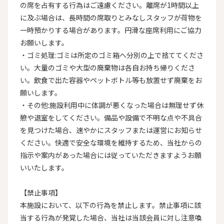
の席を占有する行為はご遠慮ください。離席が1時間以上
に及ぶ場合は、長時間の席取りとみなしスタッフが荷物を
一時預かりする場合があります。円滑な座席利用にご協力
お願いします。

・ゴミ処理:ゴミは所定のゴミ箱へ分別の上で捨ててくださ
い。大量のゴミや大型の廃棄物は各自お持ち帰りくださ
い。飲食で出た容器やペットボトル等も放置せず廃棄をお
願いします。

・その他:施設利用中に体調が悪くなった場合は無理せず休
憩や退室をしてください。備品や設備で不明な点や不具合
を見つけた場合、速やかにスタッフまたは運営にお知らせ
ください。快適で安全な環境を維持するため、当社からの
指示や案内があった場合には従っていただきますようお願
いいたします。

【禁止事項】

本施設において、以下の行為を禁止します。禁止事項に該
当する行為が発覚した場合、当社は当該会員に対し注意喚