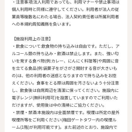
・注意事項:法人利用であっても、利用マナーや禁止事項は
個人利用時と同様に遵守してください。利用者が法人の従
業員等複数名にわたる場合、法人契約責任者は所属利用者
への本規約周知義務を負います。

【施設利用上の注意】

・飲食について:飲食物の持ち込みは自由です。ただし、ア
ルコール類の持ち込み・飲酒は禁止します。また、強い匂
いを発する食べ物(例:カレー、にんにく料理等)や周囲に音
を立てる食品(例:袋菓子をがさがさ開封する音が大きいも
の)は、他の利用者の迷惑となりますので持ち込みをお控
えください。食事をとる際は周囲を汚さないよう十分注意
し、飲食後は自席周辺を清潔に保ってください。施設内に
電子レンジ(無料利用可)を設置していますのでご利用いた
だけますが、使用後は中の清掃にご協力ください。

・禁煙・禁酒:本施設内は全面禁煙です。喫煙は所定の屋外
喫煙所等をご利用ください(梅田ゲートタワー内の喫煙ル
ーム(1階)が利用可能です)。また前述のとおり、施設内で