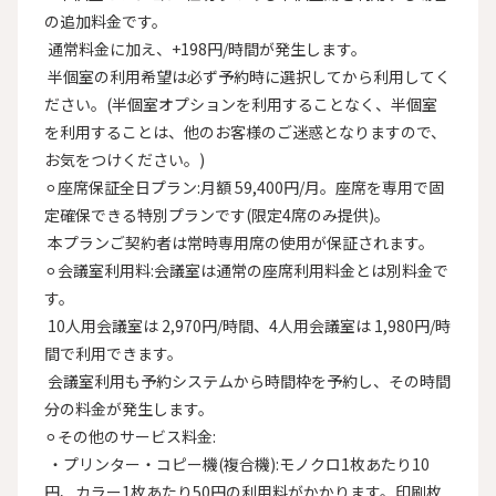
の追加料金です。

 通常料金に加え、+198円/時間が発生します。

 半個室の利用希望は必ず予約時に選択してから利用してく
ださい。(半個室オプションを利用することなく、半個室
を利用することは、他のお客様のご迷惑となりますので、
お気をつけください。)

⚪︎座席保証全日プラン:月額 59,400円/月。座席を専用で固
定確保できる特別プランです(限定4席のみ提供)。

 本プランご契約者は常時専用席の使用が保証されます。

⚪︎会議室利用料:会議室は通常の座席利用料金とは別料金で
す。

 10人用会議室は 2,970円/時間、4人用会議室は 1,980円/時
間で利用できます。

 会議室利用も予約システムから時間枠を予約し、その時間
分の料金が発生します。

⚪︎その他のサービス料金:

 ・プリンター・コピー機(複合機):モノクロ1枚あたり10
円、カラー1枚あたり50円の利用料がかかります。印刷枚