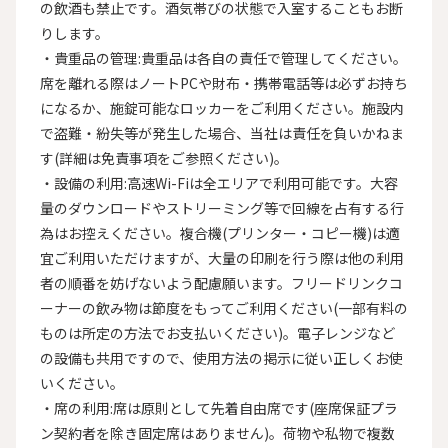
の飲酒も禁止です。酒気帯びの状態で入室することもお断
りします。

・貴重品の管理:貴重品は各自の責任で管理してください。
席を離れる際はノートPCや財布・携帯電話等は必ずお持ち
になるか、施錠可能なロッカーをご利用ください。施設内
で盗難・紛失等が発生した場合、当社は責任を負いかねま
す(詳細は免責事項をご参照ください)。

・設備の利用:高速Wi-Fiは全エリアで利用可能です。大容
量のダウンロードやストリーミング等で回線を占有する行
為はお控えください。複合機(プリンター・コピー機)は適
宜ご利用いただけますが、大量の印刷を行う際は他の利用
者の順番を妨げないよう配慮願います。フリードリンクコ
ーナーの飲み物は節度をもってご利用ください(一部有料の
ものは所定の方法でお支払いください)。電子レンジなど
の設備も共用ですので、使用方法の掲示に従い正しくお使
いください。

・席の利用:席は原則として先着自由席です(座席保証プラ
ン契約者を除き固定席はありません)。荷物や私物で複数