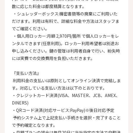
数に応じた料金は都度精算となります。

 ・シュレッダーボックス:機密書類等の廃棄にご利用いた
だけます。利用は有料で、詳細な料金や方法はスタッフま
でご確認ください。

 ・個人用ロッカー:月額 2,970円/箇所 で個人ロッカーをレ
ンタルできます(任意利用)。ロッカー利用希望者は別途お
申し込みください。鍵の管理は利用者自身で行い、紛失時
には実費での交換費用を負担いただきます。

『支払い方法』

 利用料金の支払いは原則としてオンライン決済で完結しま
す。対応している支払い方法は以下のとおりです。

・クレジットカード決済(VISA、MASTER、JCB、AMEX、
DINERS)

・QRコード決済(対応サービス:PayPay)※後日対応予定

 予約システム上で上記支払い手続きを選択・完了すること
で予約確定となります。

・月額プランの場合は毎月20日に当社指定の方法で自動決