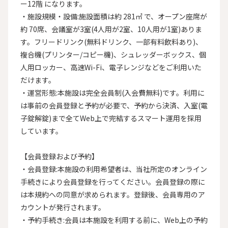
ー12階 になります。

・施設規模・設備:施設面積は約 281㎡ で、オープン座席が
約 70席、会議室が3室(4人用が2室、10人用が1室)ありま
す。フリードリンク(無料ドリンク、一部有料飲料あり)、
複合機(プリンター/コピー機)、シュレッダーボックス、個
人用ロッカー、高速Wi-Fi、電子レンジなどをご利用いた
だけます。

・運営形態:本施設は完全会員制(入会費無料)です。利用に
は事前の会員登録と予約が必要で、予約から決済、入室(電
子錠解錠)まで全てWeb上で完結するスマート運用を採用
しています。

【会員登録および予約】

・会員登録:本施設の利用希望者は、当社所定のオンライン
手続きにより会員登録を行ってください。会員登録の際に
は本規約への同意が求められます。登録後、会員専用のア
カウントが発行されます。

・予約手続き:会員は本施設を利用する前に、Web上の予約